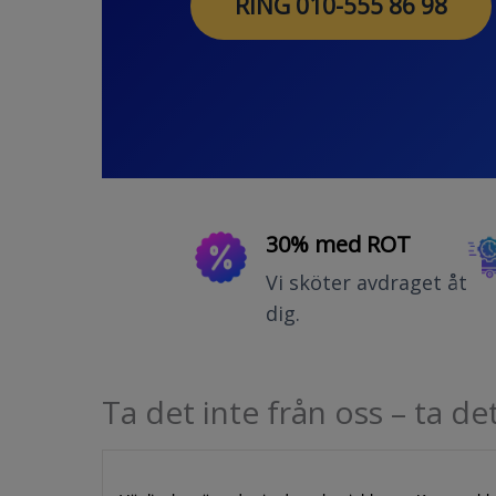
RING 010-555 86 98
30% med ROT
Vi sköter avdraget åt
dig.
Ta det inte från oss – ta de