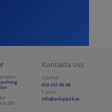
er
Kontakta oss
pssjour
Telefon:
spolning
010-555 86 98
ion
E-post:
dor
info@avlopp24.se
och BRF