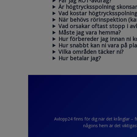
Får jag ROT-avdrag?
Är högtrycksspolning skonsam
Vad kostar högtrycksspolning
När behövs rörinspektion (ka
Vad orsakar oftast stopp i av
Måste jag vara hemma?
Hur förbereder jag innan ni
Hur snabbt kan ni vara på plat
Vilka områden täcker ni?
Hur betalar jag?
Avlopp24 finns för dig när det krånglar – fr
någons hem är det viktigaste