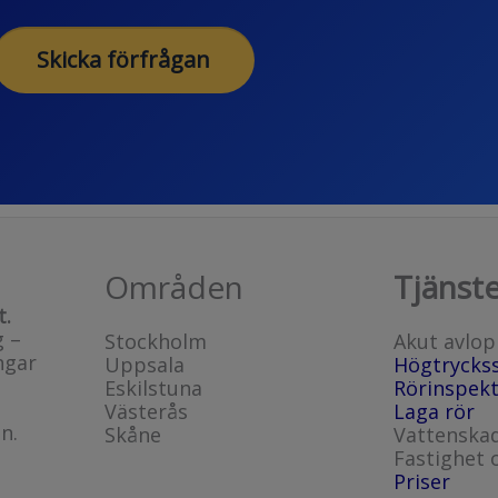
Skicka förfrågan
Områden
Tjänst
t.
g –
Stockholm
Akut avlop
ngar
Uppsala
Högtrycks
Eskilstuna
Rörinspekt
Västerås
Laga rör
n.
Skåne
Vattenska
Fastighet 
Priser