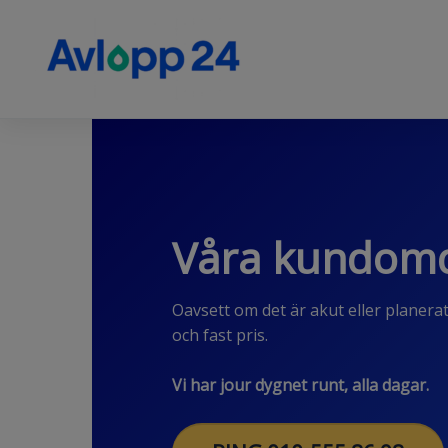
Hoppa
till
innehåll
Hem
»
Kundomdömen
Våra kundo
Oavsett om det är akut eller planera
och fast pris.
Vi har jour dygnet runt, alla dagar.