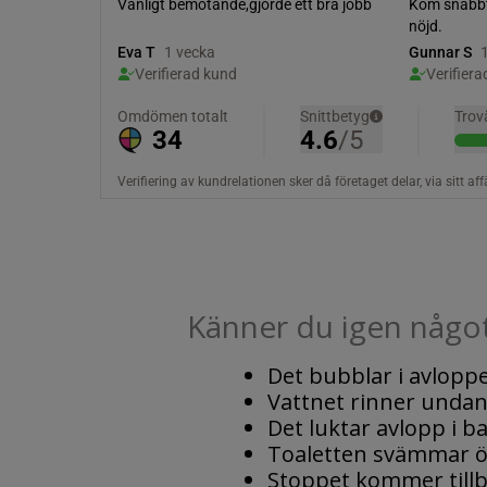
Känner du igen något
Det bubblar i avlopp
Vattnet rinner unda
Det luktar avlopp i 
Toaletten svämmar ö
Stoppet kommer tillb