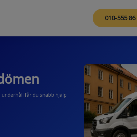
010-555 86
mdömen
t underhåll får du snabb hjälp