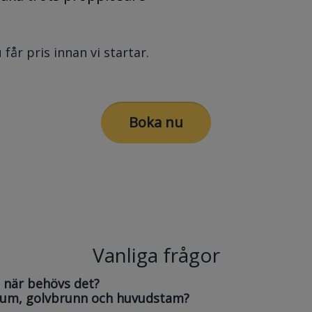
 får pris innan vi startar.
Boka nu
Vanliga frågor
 när behövs det?
drum, golvbrunn och huvudstam?