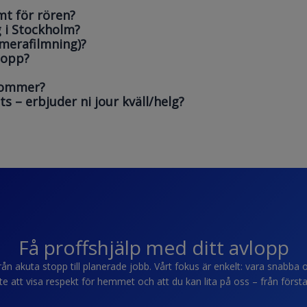
t för rören?
 i Stockholm?
merafilmning)?
lopp?
 kommer?
s – erbjuder ni jour kväll/helg?
Få proffshjälp med ditt avlopp
ån akuta stopp till planerade jobb. Vårt fokus är enkelt: vara snabba oc
 att visa respekt för hemmet och att du kan lita på oss – från första sam