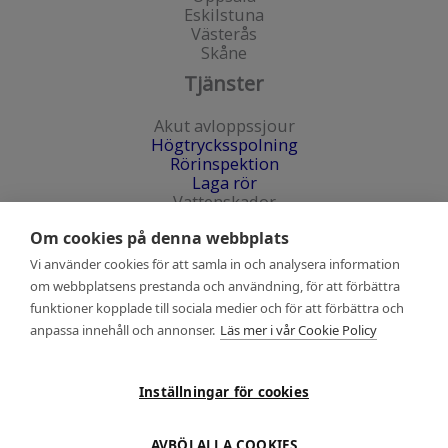
Eskilstuna
Västerås
Skåne
Tjänster
Akut avloppssjour
Högtrycksspolning
Rörinspektion
Laga rör
Vattenskador
Fastighet och BRF
Om cookies på denna webbplats
Priser
Vi använder cookies för att samla in och analysera information
Kontakta oss
om webbplatsens prestanda och användning, för att förbättra
funktioner kopplade till sociala medier och för att förbättra och
Telefon:
anpassa innehåll och annonser.
Läs mer i vår Cookie Policy
010-555 86 98
E-post:
info@avlopp24.se
Inställningar för cookies
AVBÖJ ALLA COOKIES